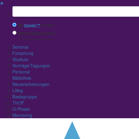
✖
Suchbegriff
Mit
Google™
suchen
Interne Suche nutzen
(eingeschränkte Ergebnisqualität)
Seminar
Forschung
Studium
Vorträge/Tagungen
Personal
Bibliothek
Neuerscheinungen
Litlog
Basisgruppe
ThOP
O-Phase
Mentoring