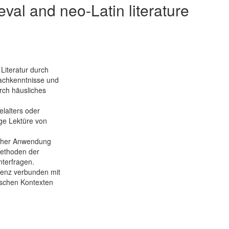
eval and neo-Latin literature
 Literatur durch
achkenntnisse und
rch häusliches
elalters oder
ige Lektüre von
ischer Anwendung
Methoden der
nterfragen.
tenz verbunden mit
ischen Kontexten