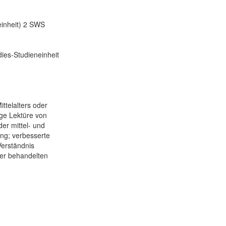
einheit) 2 SWS
ies-Studieneinheit
ttelalters oder
ge Lektüre von
der mittel- und
ng; verbesserte
Verständnis
der behandelten