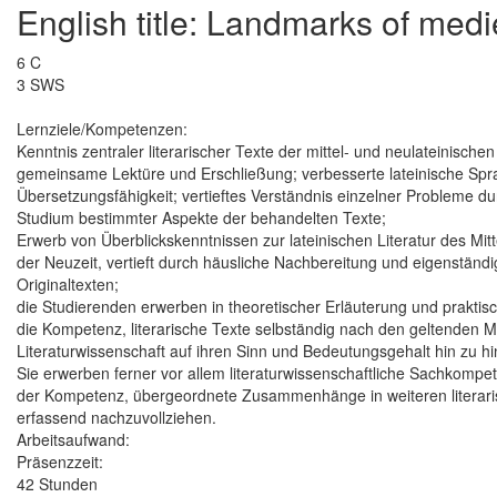
English title: Landmarks of medi
6 C
3 SWS
Lernziele/Kompetenzen:
Kenntnis zentraler literarischer Texte der mittel- und neulateinischen
gemeinsame Lektüre und Erschließung; verbesserte lateinische Spr
Übersetzungsfähigkeit; vertieftes Verständnis einzelner Probleme du
Studium bestimmter Aspekte der behandelten Texte;
Erwerb von Überblickskenntnissen zur lateinischen Literatur des Mitt
der Neuzeit, vertieft durch häusliche Nachbereitung und eigenständ
Originaltexten;
die Studierenden erwerben in theoretischer Erläuterung und prakt
die Kompetenz, literarische Texte selbständig nach den geltenden 
Literaturwissenschaft auf ihren Sinn und Bedeutungsgehalt hin zu hi
Sie erwerben ferner vor allem literaturwissenschaftliche Sachkompe
der Kompetenz, übergeordnete Zusammenhänge in weiteren literar
erfassend nachzuvollziehen.
Arbeitsaufwand:
Präsenzzeit:
42 Stunden