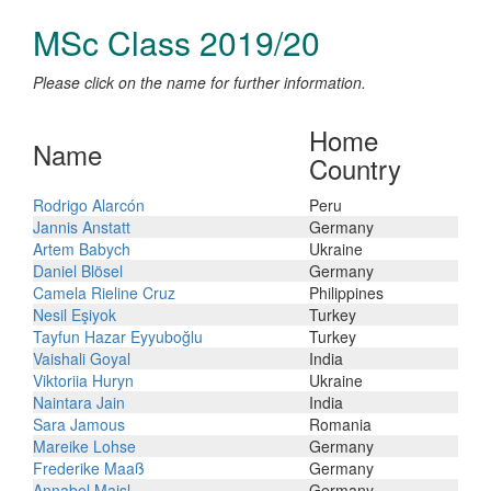
MSc Class 2019/20
Please click on the name for further information.
Home
Name
Country
Rodrigo Alarcón
Peru
Jannis Anstatt
Germany
Artem Babych
Ukraine
Daniel Blösel
Germany
Camela Rieline Cruz
Philippines
Nesil Eşiyok
Turkey
Tayfun Hazar Eyyuboğlu
Turkey
Vaishali Goyal
India
Viktoriia Huryn
Ukraine
Naintara Jain
India
Sara Jamous
Romania
Mareike Lohse
Germany
Frederike Maaß
Germany
Annabel Maisl
Germany