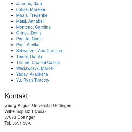
Jamous, Sara
Lohse, Mareike
Maaß, Frederike
Maisl, Annabel
Monteiro, Carolina
Oliinyk, Denis
Paglilla, Nadia
Paul, Atmika
Schwarzer, Ana Carolina
Temel, Damla
Thomé, Chairini Cássia
Waclawczyk, Marcel
Yadav, Akanksha
Yu, Ryan Timothy
Kontakt
Georg-August-Universität Göttingen
Wilhelmsplatz 1 (Aula)
37073 Göttingen
Tel. 0551 39-0