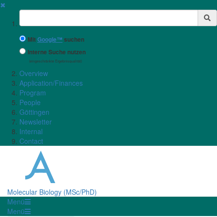
✖
Suchbegriff
Mit
Google™
suchen
Interne Suche nutzen
(eingeschränkte Ergebnisqualität)
Overview
Application/Finances
Program
People
Göttingen
Newsletter
Internal
Contact
Molecular Biology (MSc/PhD)
Menü
Menü