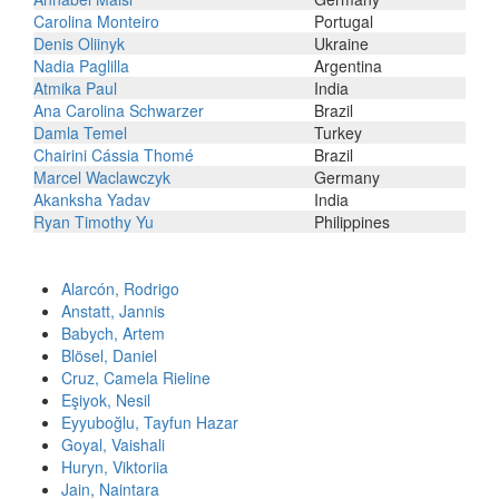
Carolina Monteiro
Portugal
Denis Oliinyk
Ukraine
Nadia Paglilla
Argentina
Atmika Paul
India
Ana Carolina Schwarzer
Brazil
Damla Temel
Turkey
Chairini Cássia Thomé
Brazil
Marcel Waclawczyk
Germany
Akanksha Yadav
India
Ryan Timothy Yu
Philippines
Alarcón, Rodrigo
Anstatt, Jannis
Babych, Artem
Blösel, Daniel
Cruz, Camela Rieline
Eşiyok, Nesil
Eyyuboğlu, Tayfun Hazar
Goyal, Vaishali
Huryn, Viktoriia
Jain, Naintara