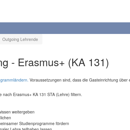
Outgoing Lehrende
ng - Erasmus+ (KA 131)
ogrammländern.
Voraussetzungen sind, dass die Gasteinrichtung über 
te nach Erasmus+ KA 131 STA (Lehre) filtern.
issen weitergeben
lichen
emeinsamer Studienprogramme fördern
naler Lehre teilhaben lassen