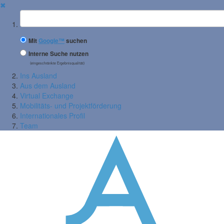
✖
Suchbegriff
Mit
Google™
suchen
Interne Suche nutzen
(eingeschränkte Ergebnisqualität)
Ins Ausland
Aus dem Ausland
Virtual Exchange
Mobilitäts- und Projektförderung
Internationales Profil
Team