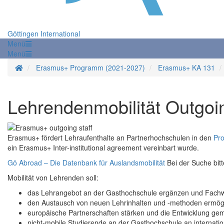
Göttingen International
Menü
Menü
Startseite
Erasmus+ Programm (2021-2027)
Erasmus+ KA 131
Lehrendenmobilität Outgoi
Erasmus+ fördert Lehraufenthalte an Partnerhochschulen in den
Pr
ein Erasmus+ Inter-institutional agreement vereinbart wurde.
Gö Abroad – Die Datenbank für Auslandsmobilität
Bei der Suche bit
Mobilität von Lehrenden soll:
das Lehrangebot an der Gasthochschule ergänzen und Fachw
den Austausch von neuen Lehrinhalten und -methoden ermög
europäische Partnerschaften stärken und die Entwicklung g
nicht-mobile Studierende an der Gasthochschule an internatio