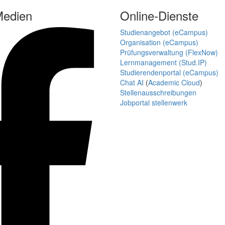
Medien
Online-Dienste
Studienangebot (eCampus)
Organisation (eCampus)
Prüfungsverwaltung (FlexNow)
Lernmanagement (Stud.IP)
Studierendenportal (eCampus)
Chat AI
(
Academic Cloud
)
Stellenausschreibungen
Jobportal stellenwerk