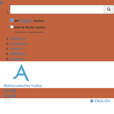
✖
Suchbegriff
Mit
Google™
suchen
Interne Suche nutzen
(eingeschränkte Ergebnisqualität)
Personen
Forschung
Studium
Bibliothek
Kalender
Mathematisches Institut
Menü
Menü
ENGLISH