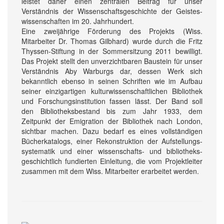
leistet daher einen zentralen Beitrag für unser
Verständnis der Wissen­schafts­geschichte der Geistes­
wissenschaften im 20. Jahrhundert.
Eine zwei­jährige Förderung des Projekts (Wiss.
Mitarbeiter Dr. Thomas Gilbhard) wurde durch die Fritz
Thyssen-Stiftung in der Sommer­sitzung 2011 bewilligt.
Das Projekt stellt den un­verzichtbaren Baustein für unser
Verständnis Aby Warburgs dar, dessen Werk sich
bekanntlich ebenso in seinen Schriften wie im Aufbau
seiner einzigartigen kultur­wissen­schaftlichen Bibliothek
und Forschungs­institution fassen lässt. Der Band soll
den Bibliotheks­bestand bis zum Jahr 1933, dem
Zeitpunkt der Emigration der Bibliothek nach London,
sichtbar machen. Dazu bedarf es eines voll­ständigen
Bücher­katalogs, einer Rekonstruktion der Aufstellungs­
systematik und einer wissenschafts- und bibliotheks­
geschichtlich fundierten Einleitung, die vom Projekt­leiter
zusammen mit dem Wiss. Mitarbeiter erarbeitet werden.