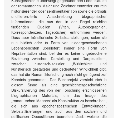
Kunstgeschichte überwiegt gegenüber den Lebensläufen
der romantischen Maler und Zeichner entweder ein rein
historisierender oder sentimentaler Ton sowie die oftmals
undifferenzierte Ausschreibung biographischer
Informationen, die aus den in der Regel reichlich
fließenden Quellen (Viten, Autobiographien,
Korrespondenzen, Tagebücher) entnommen werden.
Dass aber künstlerische Selbstdarstellungen, seien sie
nun bildlich oder in Form von niedergeschriebenen
Lebensberichten überliefert, immer eine Form von
Repräsentation sind, bei der es keine ungebrochene
Beziehung zwischen Darstellung und Dargestelltem,
zwischen historisch-sozialer ‚Wirklichkeit‘ und
künstlerisch gestalteter und gedeuteter Wirklichkeit gibt,
das hat die Romantikforschung noch nicht genügend zur
Kenntnis genommen. Das Buchprojekt versteht sich in
diesem Sinne als eine geschlechtergeschichtliche
Diskursivierung des von der Forschung erschlossenen
biographischen Materials, um das Image des
„romantischen Mannes“ als Konstruktion zu beschreiben,
die sich aus epochenspezifischen Entwicklungen,
Selbststilisierungen und auch aus den sozialen und
politischen Oppositionen begreifen lässt, welche die