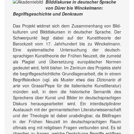
Bilddiskurse in deutscher Sprache
von Dürer bis Winckelmann:
Begriffsgeschichte und Denkraum
Das Projekt widmet sich dem Zusammen­hang von Bild­
kulturen und Bild­diskursen in deutscher Sprache. Der
Schwerpunkt liegt dabei auf der Kunst­theorie der
Barockzeit vom 17. Jahrhundert bis zu Winckelmann.
Eine systematische Unter­suchung der deutsch­
sprachigen Kunst­theorie der Frühen Neuzeit, die zumeist
als Plagiat und Übersetzung europäischer Normen
gedeutet wird, fehlt bisher. Im Zentrum des Projekts steht
die begriffs­geschichtliche Grundlagen­arbeit, die in einem
Begriffs­lexikon (vgl. als Muster etwa das
Dizionario di
arte
von Grassi/Pepe für die italienische Kunst­literatur)
münden soll, in dem die historische Semantik des
Sprechens über Kunst und Bilder im deutsch­sprachigen
Diskurs herausgearbeitet wird. Ein inter­disziplinärer
Austausch mit der germanistischen Literatur­wissenschaft
und der Theologie ist dabei unabdingbar, da Bild­fragen
in der Frühen Neuzeit im deutsch­sprachigen Raum
oftmals eng mit religiösen Fragen verbunden sind. Es ist
überdies zu fragen, welche Denk­räume Begriffe eröffnen