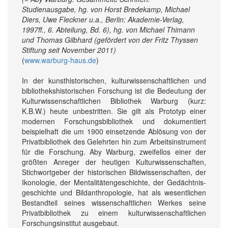
Studienausgabe, hg. von Horst Bredekamp, Michael
Diers, Uwe Fleckner u.a., Berlin: Akademie-Verlag,
1997ff., 6. Abteilung, Bd. 6), hg. von Michael Thimann
und Thomas Gilbhard (gefördert von der Fritz Thyssen
Stiftung seit November 2011)
(
www.warburg-haus.de
)
In der kunsthistorischen, kulturwissenschaftlichen und
biblio­theks­­historischen Forschung ist die Bedeutung der
Kulturwissen­schaftlichen Bibliothek Warburg (kurz:
K.B.W.) heute unbestritten. Sie gilt als Prototyp einer
modernen Forschungs­bibliothek und dokumentiert
beispielhaft die um 1900 einsetzende Ablösung von der
Privat­bibliothek des Gelehrten hin zum Arbeits­instrument
für die Forschung. Aby Warburg, zweifellos einer der
größten Anreger der heutigen Kultur­wissenschaften,
Stich­wort­geber der historischen Bild­wissenschaften, der
Ikonologie, der Mentalitäten­geschichte, der Gedächtnis­
geschichte und Bild­anthropologie, hat als wesentlichen
Bestandteil seines wissen­schaftlichen Werkes seine
Privatbibliothek zu einem kultur­wissenschaftlichen
Forschungs­institut ausgebaut.