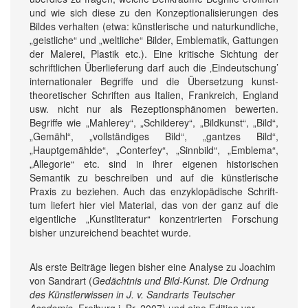
und wie sich diese zu den Konzeptionalisierungen des
Bildes verhalten (etwa: künstlerische und natur­kundliche,
„geistliche“ und „weltliche“ Bilder, Emblematik, Gattungen
der Malerei, Plastik etc.). Eine kritische Sichtung der
schriftlichen Über­lieferung darf auch die ‚Eindeutschung’
inter­nationaler Begriffe und die Übersetzung kunst­
theoretischer Schriften aus Italien, Frankreich, England
usw. nicht nur als Rezeptions­phänomen bewerten.
Begriffe wie „Mahlerey“, „Schilderey“, „Bildkunst“, „Bild“,
„Gemähl“, „vollständiges Bild“, „gantzes Bild“,
„Hauptgemählde“, „Conterfey“, „Sinnbild“, „Emblema“,
„Allegorie“ etc. sind in ihrer eigenen historischen
Semantik zu be­schreiben und auf die künstlerische
Praxis zu beziehen. Auch das enzyklopädische Schrift­
tum liefert hier viel Material, das von der ganz auf die
eigentliche „Kunst­literatur“ konzentrierten Forschung
bisher un­zureichend beachtet wurde.
Als erste Beiträge liegen bisher eine Analyse zu Joachim
von Sandrart (
Gedächtnis und Bild-Kunst. Die Ordnung
des Künstler­wissen in J. v. Sandrarts Teutscher
Academie
, Freiburg i. Br. 2007) und eine Edition vor