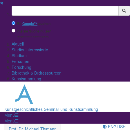
✖
Suchbegriff
Mit
Google™
suchen
Interne Suche nutzen
(eingeschränkte Ergebnisqualität)
Aktuell
Studieninteressierte
Studium
Personen
Forschung
Bibliothek & Bildressourcen
Kunstsammlung
Kunstgeschichtliches Seminar und Kunstsammlung
Menü
Menü
ENGLISH
Prof. Dr. Michael Thimann