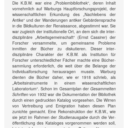
Die K.B.W. war eine „Problem­bibliothek“, deren Inhalt
vornehmlich auf Warburgs Haupt­forschungsprojekt, der
wissen­schaftlichen Erkundung des „Nach­lebens der
Antike“ und der Wanderungen antiker Gebärden­sprache
in die Bild­kulturen der Renaissance, abgestimmt war. Sie
war zugleich der institutionelle Ort, an dem sich die inter­
disziplinäre „Arbeits­gemeinschaft“ (Ernst Cassirer) der
Forscher versammelte, um gemeinsame Probleme
inmitten der Bücher zu diskutieren. Dieser inter­
disziplinäre Charakter der K.B.W. als Institution für
Forscher unter­schiedlicher Fächer machte eine Bücher­
sammlung erforderlich, die weit über die Belange der
Individual­forschung herausragen musste. Warburg
dienten die Bücher daher, wie er 1918 schrieb, als
„Arbeits­instrumente in einem wissen­schaftlichen
Laboratorium“. Schon im Gesamt­plan der
Gesammelten
Schriften
von 1932 war die Dokumentation der Bibliothek
durch einen gedruckten Katalog vorgesehen. Die Wirren
von Vertreibung und Emigration haben diesen Plan
zunichte gemacht. Eine Re­konstruktion der K.B.W., wie
sie jetzt im Rahmen der
Studien­ausgabe
durch die Ver­
öffentlichung des Kataloges vorgenommen werden soll,