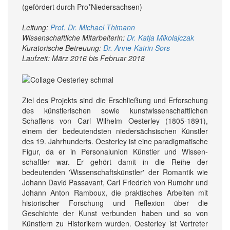
(gefördert durch Pro*Niedersachsen)
Leitung:
Prof. Dr. Michael Thimann
Wissenschaftliche Mitarbeiterin:
Dr. Katja Mikolajczak
Kuratorische Betreuung:
Dr. Anne-Katrin Sors
Laufzeit: März 2016 bis Februar 2018
Ziel des Projekts sind die Er­schließung und Er­forschung
des künstlerischen sowie kunst­wissen­schaft­lichen
Schaffens von Carl Wilhelm Oesterley (1805-1891),
einem der bedeutendsten nieder­sächsischen Künstler
des 19. Jahr­hunderts. Oesterley ist eine paradig­matische
Figur, da er in Personal­union Künstler und Wissen­
schaftler war. Er gehört damit in die Reihe der
bedeutenden 'Wissenschafts­künstler' der Romantik wie
Johann David Passa­vant, Carl Friedrich von Rumohr und
Johann Anton Ram­boux, die praktisches Arbeiten mit
historischer For­schung und Reflexion über die
Geschichte der Kunst ver­bunden haben und so von
Künstlern zu Historikern wurden. Oesterley ist Ver­treter