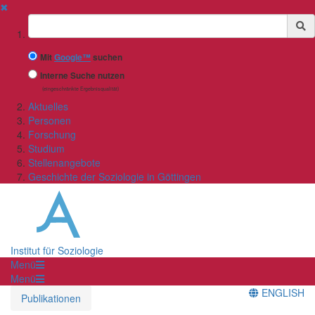
✖
Suchbegriff
Mit
Google™
suchen
Interne Suche nutzen
(eingeschränkte Ergebnisqualität)
Aktuelles
Personen
Forschung
Studium
Stellenangebote
Geschichte der Soziologie in Göttingen
Institut für Soziologie
Menü
Menü
ENGLISH
Publikationen