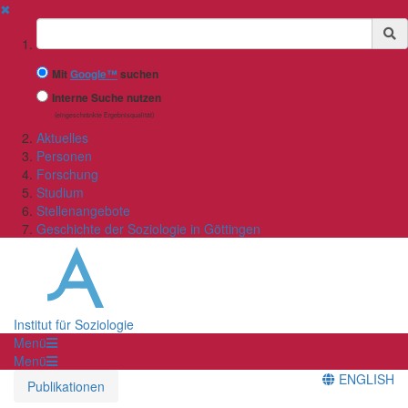
✖
Suchbegriff
Mit
Google™
suchen
Interne Suche nutzen
(eingeschränkte Ergebnisqualität)
Aktuelles
Personen
Forschung
Studium
Stellenangebote
Geschichte der Soziologie in Göttingen
Institut für Soziologie
Menü
Menü
ENGLISH
Publikationen