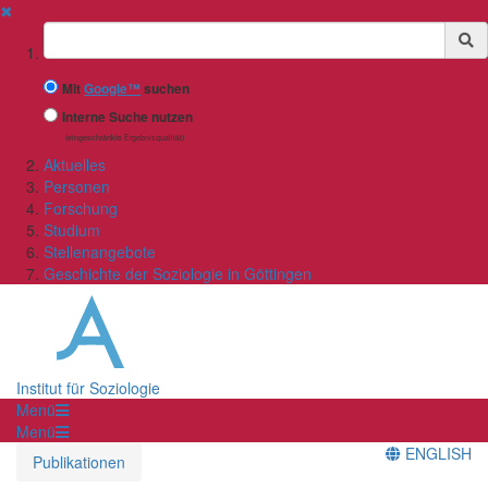
✖
Suchbegriff
Mit
Google™
suchen
Interne Suche nutzen
(eingeschränkte Ergebnisqualität)
Aktuelles
Personen
Forschung
Studium
Stellenangebote
Geschichte der Soziologie in Göttingen
Institut für Soziologie
Menü
Menü
ENGLISH
Publikationen