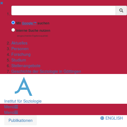
✖
Suchbegriff
Mit
Google™
suchen
Interne Suche nutzen
(eingeschränkte Ergebnisqualität)
Aktuelles
Personen
Forschung
Studium
Stellenangebote
Geschichte der Soziologie in Göttingen
Institut für Soziologie
Menü
Menü
ENGLISH
Publikationen