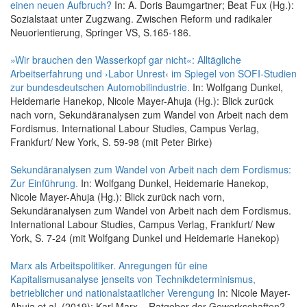
einen neuen Aufbruch?
In: A. Doris Baumgartner; Beat Fux (Hg.):
Sozialstaat unter Zugzwang. Zwischen Reform und radikaler
Neuorientierung, Springer VS, S.165-186.
»Wir brauchen den Wasserkopf gar nicht«: Alltägliche
Arbeitserfahrung und ›Labor Unrest‹ im Spiegel von SOFI-Studien
zur bundesdeutschen Automobilindustrie.
In: Wolfgang Dunkel,
Heidemarie Hanekop, Nicole Mayer-Ahuja (Hg.): Blick zurück
nach vorn, Sekundäranalysen zum Wandel von Arbeit nach dem
Fordismus. International Labour Studies, Campus Verlag,
Frankfurt/ New York, S. 59-98 (mit Peter Birke)
Sekundäranalysen zum Wandel von Arbeit nach dem Fordismus:
Zur Einführung.
In: Wolfgang Dunkel, Heidemarie Hanekop,
Nicole Mayer-Ahuja (Hg.): Blick zurück nach vorn,
Sekundäranalysen zum Wandel von Arbeit nach dem Fordismus.
International Labour Studies, Campus Verlag, Frankfurt/ New
York, S. 7-24 (mit Wolfgang Dunkel und Heidemarie Hanekop)
Marx als Arbeitspolitiker. Anregungen für eine
Kapitalismusanalyse jenseits von Technikdeterminismus,
betrieblicher und nationalstaatlicher Verengung
In: Nicole Mayer-
Ahuja et al. (2019): Karl Marx – Ratgeber der Gewerkschaften?,