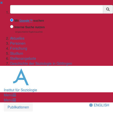
✖
Suchbegriff
Mit
Google™
suchen
Interne Suche nutzen
(eingeschränkte Ergebnisqualität)
Aktuelles
Personen
Forschung
Studium
Stellenangebote
Geschichte der Soziologie in Göttingen
Institut für Soziologie
Menü
Menü
ENGLISH
Publikationen