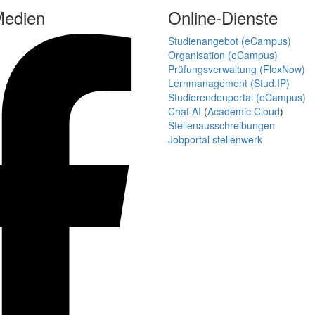
Medien
Online-Dienste
Studienangebot (eCampus)
Organisation (eCampus)
Prüfungsverwaltung (FlexNow)
Lernmanagement (Stud.IP)
Studierendenportal (eCampus)
Chat AI
(
Academic Cloud
)
Stellenausschreibungen
Jobportal stellenwerk