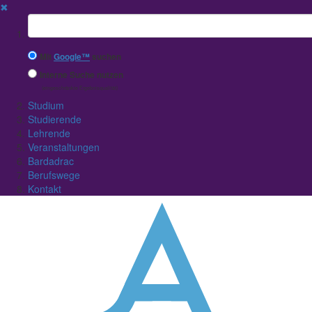
✖
Suchbegriff
Mit
Google™
suchen
Interne Suche nutzen
(eingeschränkte Ergebnisqualität)
Studium
Studierende
Lehrende
Veranstaltungen
Bardadrac
Berufswege
Kontakt