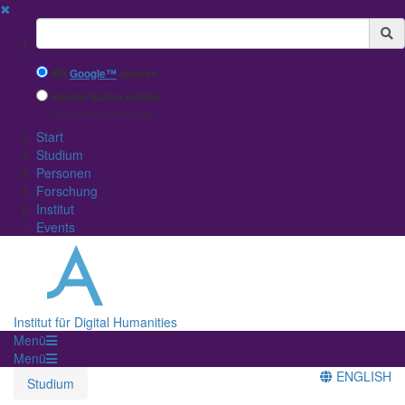
✖
Suchbegriff
Mit
Google™
suchen
Interne Suche nutzen
(eingeschränkte Ergebnisqualität)
Start
Studium
Personen
Forschung
Institut
Events
Institut für Digital Humanities
Menü
Menü
ENGLISH
Studium