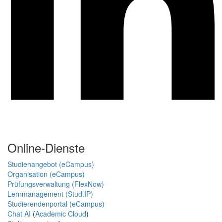
Online-Dienste
Studienangebot (eCampus)
Organisation (eCampus)
Prüfungsverwaltung (FlexNow)
Lernmanagement (Stud.IP)
Studierendenportal (eCampus)
Chat AI
(
Academic Cloud
)