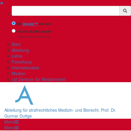
✖
Suchbegriff
Mit
Google™
suchen
Interne Suche nutzen
(eingeschränkte Ergebnisqualität)
Start
Abteilung
Lehre
Forschung
Internationales
Medien
|
Zentrum für Medizinrecht
Abteilung für strafrechtliches Medizin- und Biorecht, Prof. Dr.
Gunnar Duttge
Menü
Menü