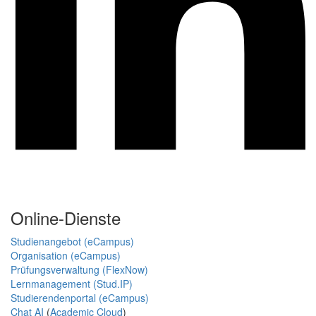
Online-Dienste
Studienangebot (eCampus)
Organisation (eCampus)
Prüfungsverwaltung (FlexNow)
Lernmanagement (Stud.IP)
Studierendenportal (eCampus)
Chat AI
(
Academic Cloud
)