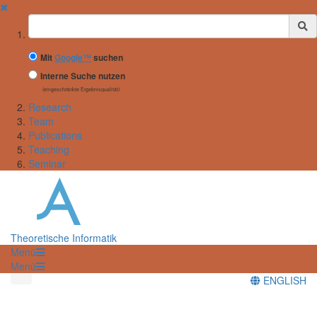
✖
Suchbegriff
Mit
Google™
suchen
Interne Suche nutzen
(eingeschränkte Ergebnisqualität)
Research
Team
Publications
Teaching
Seminar
Theoretische Informatik
Menü
Menü
ENGLISH