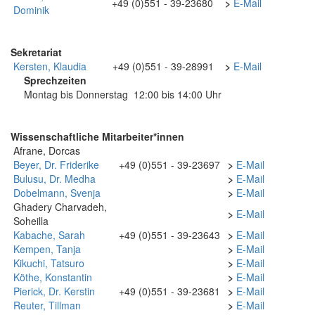
+49 (0)551 - 39-23680
>
E-Mail
Dominik
Sekretariat
Kersten, Klaudia
+49 (0)551 - 39-28991
>
E-Mail
Sprechzeiten
Montag bis Donnerstag
12:00 bis 14:00 Uhr
Wissenschaftliche Mitarbeiter*innen
Afrane, Dorcas
Beyer, Dr. Friderike
+49 (0)551 - 39-23697
>
E-Mail
Bulusu, Dr. Medha
>
E-Mail
Dobelmann, Svenja
>
E-Mail
Ghadery Charvadeh,
>
E-Mail
Soheilla
Kabache, Sarah
+49 (0)551 - 39-23643
>
E-Mail
Kempen, Tanja
>
E-Mail
Kikuchi, Tatsuro
>
E-Mail
Köthe, Konstantin
>
E-Mail
Pierick, Dr. Kerstin
+49 (0)551 - 39-23681
>
E-Mail
Reuter, Tillman
>
E-Mail