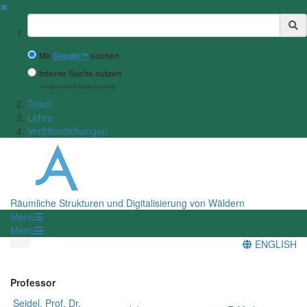
✖
Suchbegriff
Mit
Google™
suchen
Interne Suche nutzen
(eingeschränkte Ergebnisqualität)
Team
Lehre
Veröffentlichungen
Räumliche Strukturen und Digitalisierung von Wäldern
Menü
Menü
ENGLISH
Professor
Seidel, Prof. Dr.