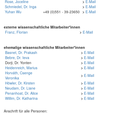
Rose, Joceline
>
E-Mail
Schmiedel, Dr. Inga
>
E-Mail
Yuhan Wu
+49 (0)551 - 39-23650
>
E-Mail
externe wissenschaftliche Mitarbeiter*innen
Franz, Florian
>
E-Mail
ehemalige wissenschaftliche Mitarbeiter*innen
Basnet, Dr. Prakash
>
E-Mail
Bebre, Dr. Ieva
>
E-Mail
Dorji, Dr. Yonten
>
E-Mail
Heidenreich, Marius
>
E-Mail
Horváth, Csenge
>
E-Mail
Veronika
Höwler, Dr. Kirsten
>
E-Mail
Neudam, Dr. Liane
>
E-Mail
Penanhoat, Dr. Alice
>
E-Mail
Willim, Dr. Katharina
>
E-Mail
Anschrift für alle Personen: