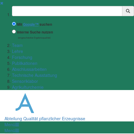
✖
Suchbegriff
Mit
Google™
suchen
Interne Suche nutzen
(eingeschränkte Ergebnisqualität)
Team
Lehre
Forschung
Publikationen
Abschlussarbeiten
Technische Ausstattung
Sensoriklabor
Agrikulturchemie
Abteilung Qualität pflanzlicher Erzeugnisse
Menü
Menü