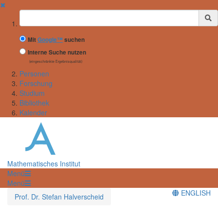
✖
Suchbegriff
Mit
Google™
suchen
Interne Suche nutzen
(eingeschränkte Ergebnisqualität)
Personen
Forschung
Studium
Bibliothek
Kalender
Mathematisches Institut
Menü
Menü
ENGLISH
Prof. Dr. Stefan Halverscheid