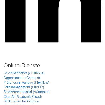
Online-Dienste
Studienangebot (eCampus)
Organisation (eCampus)
Prüfungsverwaltung (FlexNow)
Lernmanagement (Stud.IP)
Studierendenportal (eCampus)
Chat AI
(
Academic Cloud
)
Stellenausschreibungen