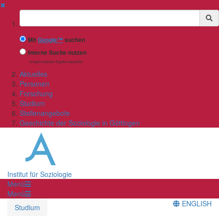
✖
Suchbegriff
Mit
Google™
suchen
Interne Suche nutzen
(eingeschränkte Ergebnisqualität)
Aktuelles
Personen
Forschung
Studium
Stellenangebote
Geschichte der Soziologie in Göttingen
Institut für Soziologie
Menü
Menü
ENGLISH
Studium