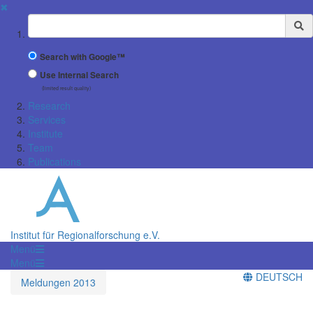
✖
Suchbegriff
Search with Google™
Use Internal Search
(limited result quality)
Research
Services
Institute
Team
Publications
Institut für Regionalforschung e.V.
Menü
Menü
DEUTSCH
Meldungen 2013