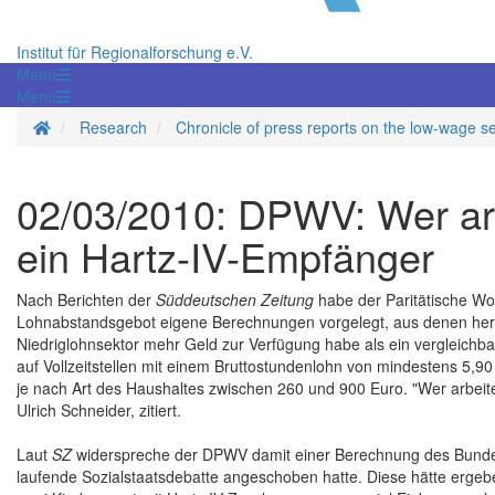
Institut für Regionalforschung e.V.
Menü
Menü
Homepage
Research
Chronicle of press reports on the low-wage s
02/03/2010: DPWV: Wer arb
ein Hartz-IV-Empfänger
Nach Berichten der
Süddeutschen Zeitung
habe der Paritätische Wo
Lohnabstandsgebot eigene Berechnungen vorgelegt, aus denen hervor
Niedriglohnsektor mehr Geld zur Verfügung habe als ein vergleichb
auf Vollzeitstellen mit einem Bruttostundenlohn von mindestens 5,9
je nach Art des Haushaltes zwischen 260 und 900 Euro. "Wer arbeit
Ulrich Schneider, zitiert.
Laut
SZ
widerspreche der DPWV damit einer Berechnung des Bundes 
laufende Sozialstaatsdebatte angeschoben hatte. Diese hätte ergebe