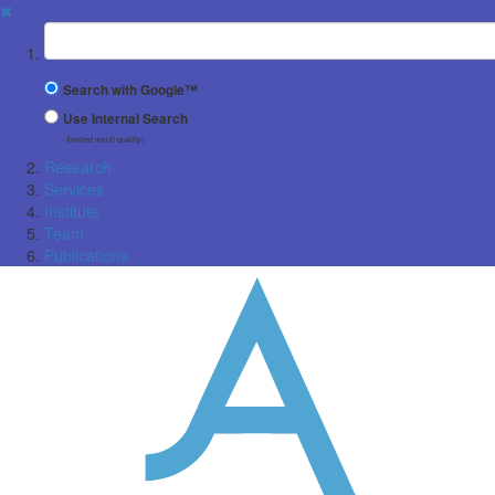
✖
Suchbegriff
Search with Google™
Use Internal Search
(limited result quality)
Research
Services
Institute
Team
Publications