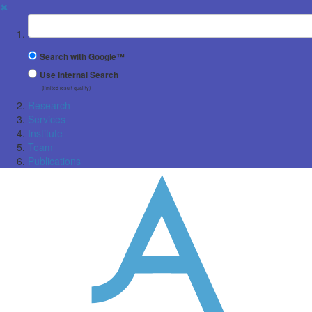
✖
Suchbegriff
Search with Google™
Use Internal Search
(limited result quality)
Research
Services
Institute
Team
Publications