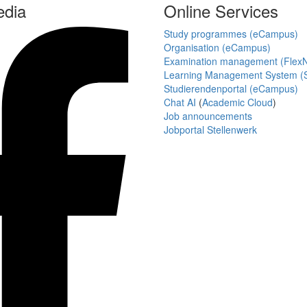
edia
Online Services
Study programmes (eCampus)
Organisation (eCampus)
Examination management (Flex
Learning Management System (S
Studierendenportal (eCampus)
Chat AI
(
Academic Cloud
)
Job announcements
Jobportal Stellenwerk