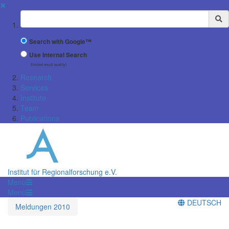
✖
Suchbegriff
Search with Google™
Use Internal Search
(limited result quality)
Research
Services
Institute
Team
Publications
Institut für Regionalforschung e.V.
Menü
Menü
DEUTSCH
Meldungen 2010