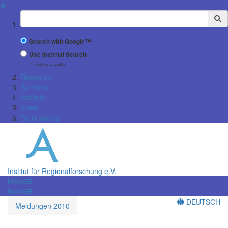
✖
Suchbegriff
Search with Google™
Use Internal Search
(limited result quality)
Research
Services
Institute
Team
Publications
Institut für Regionalforschung e.V.
Menü
Menü
DEUTSCH
Meldungen 2010