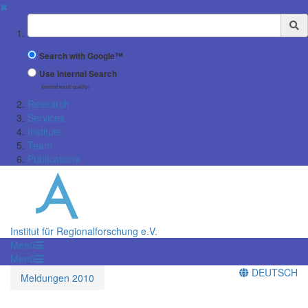
✖
Suchbegriff
Search with Google™
Use Internal Search
(limited result quality)
Research
Services
Institute
Team
Publications
Institut für Regionalforschung e.V.
Menü
Menü
DEUTSCH
Meldungen 2010