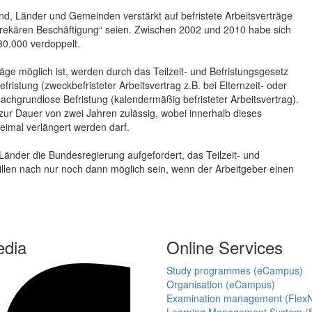
nd, Länder und Gemeinden verstärkt auf befristete Arbeitsverträge
r prekären Beschäftigung“ seien. Zwischen 2002 und 2010 habe sich
230.000 verdoppelt.
äge möglich ist, werden durch das Teilzeit- und Befristungsgesetz
istung (zweckbefristeter Arbeitsvertrag z.B. bei Elternzeit- oder
achgrundlose Befristung (kalendermäßig befristeter Arbeitsvertrag).
s zur Dauer von zwei Jahren zulässig, wobei innerhalb dieses
eimal verlängert werden darf.
Länder die Bundesregierung aufgefordert, das Teilzeit- und
Willen nach nur noch dann möglich sein, wenn der Arbeitgeber einen
edia
Online Services
Study programmes (eCampus)
Organisation (eCampus)
Examination management (Flex