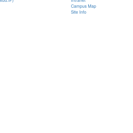
tud.IP)
Intranet
Campus Map
Site Info