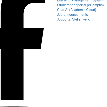
Learning Management System (S
Studierendenportal (eCampus)
Chat AI
(
Academic Cloud
)
Job announcements
Jobportal Stellenwerk