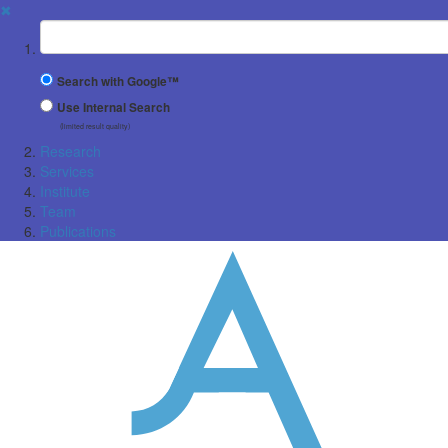
✖
Suchbegriff
Search with Google™
Use Internal Search
(limited result quality)
Research
Services
Institute
Team
Publications