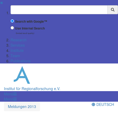
✖
Suchbegriff
Search with Google™
Use Internal Search
(limited result quality)
Research
Services
Institute
Team
Publications
Institut für Regionalforschung e.V.
Menü
Menü
DEUTSCH
Meldungen 2013