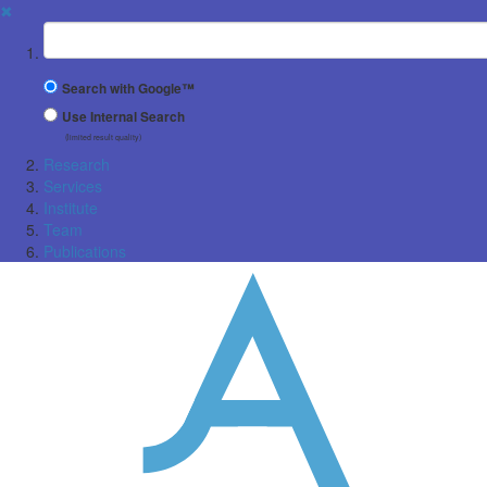
✖
Suchbegriff
Search with Google™
Use Internal Search
(limited result quality)
Research
Services
Institute
Team
Publications