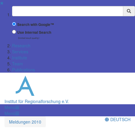
✖
Suchbegriff
Search with Google™
Use Internal Search
(limited result quality)
Research
Services
Institute
Team
Publications
Institut für Regionalforschung e.V.
Menü
Menü
DEUTSCH
Meldungen 2010