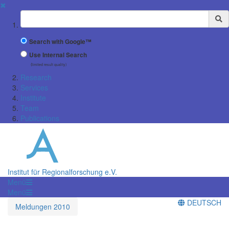
✖
Suchbegriff
Search with Google™
Use Internal Search
(limited result quality)
Research
Services
Institute
Team
Publications
Institut für Regionalforschung e.V.
Menü
Menü
DEUTSCH
Meldungen 2010