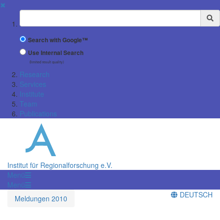
✖
Suchbegriff
Search with Google™
Use Internal Search
(limited result quality)
Research
Services
Institute
Team
Publications
Institut für Regionalforschung e.V.
Menü
Menü
DEUTSCH
Meldungen 2010