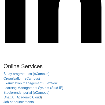
Online Services
Study programmes (eCampus)
Organisation (eCampus)
Examination management (FlexNow)
Learning Management System (Stud.IP)
Studierendenportal (eCampus)
Chat AI
(
Academic Cloud
)
Job announcements