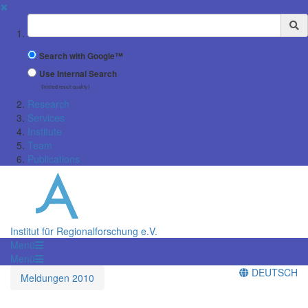
✖
Suchbegriff
Search with Google™
Use Internal Search
(limited result quality)
Research
Services
Institute
Team
Publications
Institut für Regionalforschung e.V.
Menü
Menü
DEUTSCH
Meldungen 2010