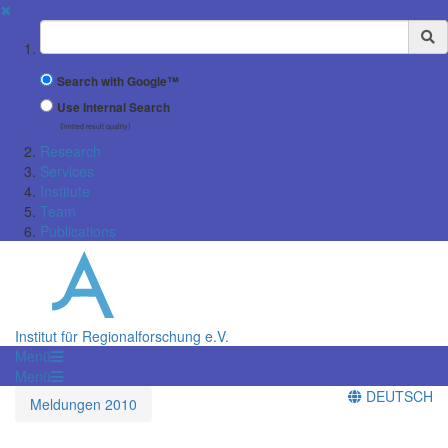
✖
Suchbegriff
Search with Google™
Use Internal Search
(limited result quality)
Research
Services
Institute
Team
Publications
Institut für Regionalforschung e.V.
Menü
Menü
DEUTSCH
Meldungen 2010