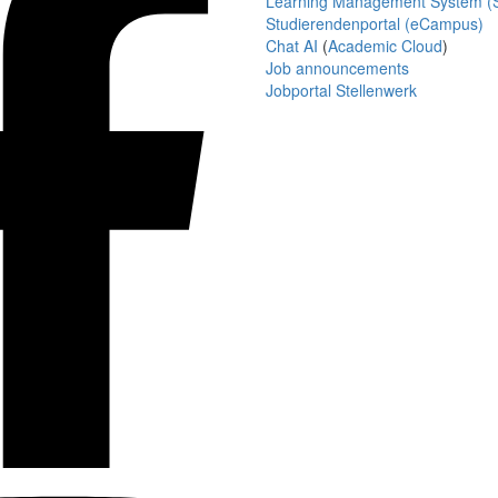
Learning Management System (S
Studierendenportal (eCampus)
Chat AI
(
Academic Cloud
)
Job announcements
Jobportal Stellenwerk