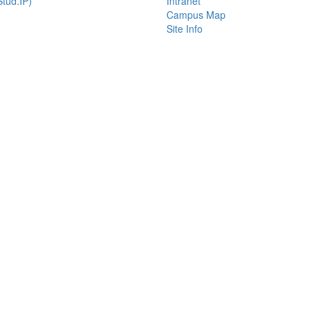
tud.IP)
Intranet
Campus Map
Site Info