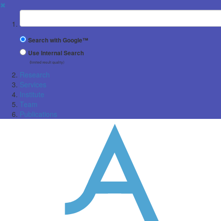
✖
Suchbegriff
Search with Google™
Use Internal Search
(limited result quality)
Research
Services
Institute
Team
Publications