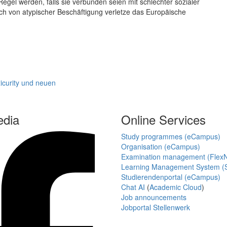
egel werden, falls sie verbunden seien mit schlechter sozialer
ch von atypischer Beschäftigung verletze das Europäische
xicurity und neuen
edia
Online Services
Study programmes (eCampus)
Organisation (eCampus)
Examination management (Flex
Learning Management System (S
Studierendenportal (eCampus)
Chat AI
(
Academic Cloud
)
Job announcements
Jobportal Stellenwerk