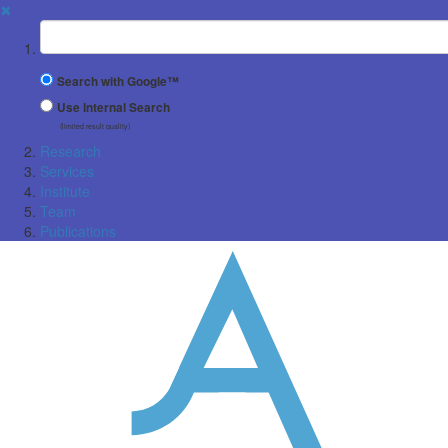
✖
Suchbegriff
Search with Google™
Use Internal Search
(limited result quality)
Research
Services
Institute
Team
Publications