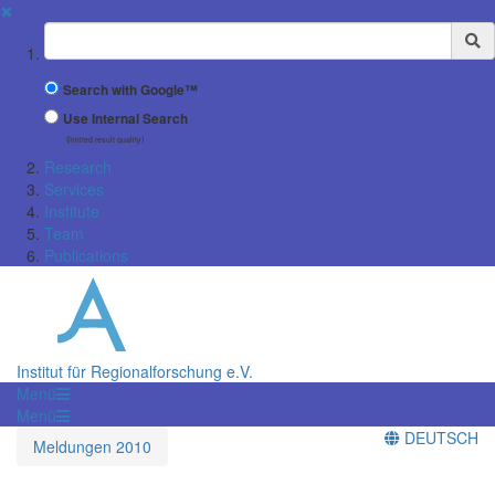
✖
Suchbegriff
Search with Google™
Use Internal Search
(limited result quality)
Research
Services
Institute
Team
Publications
Institut für Regionalforschung e.V.
Menü
Menü
DEUTSCH
Meldungen 2010