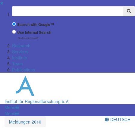
✖
Suchbegriff
Search with Google™
Use Internal Search
(limited result quality)
Research
Services
Institute
Team
Publications
Institut für Regionalforschung e.V.
Menü
Menü
DEUTSCH
Meldungen 2010