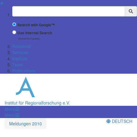
✖
Suchbegriff
Search with Google™
Use Internal Search
(limited result quality)
Research
Services
Institute
Team
Publications
Institut für Regionalforschung e.V.
Menü
Menü
DEUTSCH
Meldungen 2010