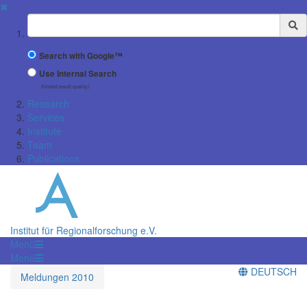
✖
Suchbegriff
Search with Google™
Use Internal Search
(limited result quality)
Research
Services
Institute
Team
Publications
Institut für Regionalforschung e.V.
Menü
Menü
DEUTSCH
Meldungen 2010