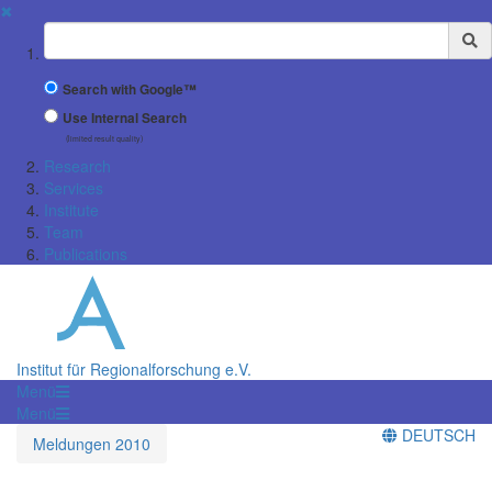
✖
Suchbegriff
Search with Google™
Use Internal Search
(limited result quality)
Research
Services
Institute
Team
Publications
Institut für Regionalforschung e.V.
Menü
Menü
DEUTSCH
Meldungen 2010