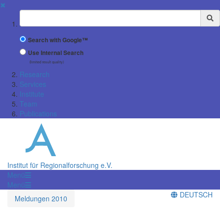
✖
Suchbegriff
Search with Google™
Use Internal Search
(limited result quality)
Research
Services
Institute
Team
Publications
Institut für Regionalforschung e.V.
Menü
Menü
DEUTSCH
Meldungen 2010