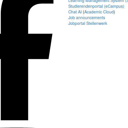
Learning Management System (S
Studierendenportal (eCampus)
Chat AI
(
Academic Cloud
)
Job announcements
Jobportal Stellenwerk