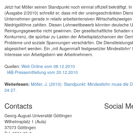
Jetzt hat Möller seinen Standpunkt noch einmal offiziell bekräftigt. 
(Ausgabe 2/2010) schreibt er, dass mit der uneingeschränkten Dienst
Unternehmen gerade in relativ arbeitsintensiven Wirtschaftszweige
Niedrigstlöhne zahlten. Diesen Lohnwettbewerb könnten deutsche 
Reinigungsgewerbe nicht gewinnen. Der gesellschaftliche Schaden 
Konkurrenz, die spürbar zu Lasten der Arbeitsplatzchancen der Gerin
Probleme und soziale Spannungen verschärfen. Die Dienstleistungsf
abgesichert werden. Ein „mit Augenmaß festgesetzter Mindestlohn“ 
Interesse von Arbeitgebern wie Arbeitnehmern.
Quellen:
Welt Online vom 08.12.2010
IAB-Pressemitteilung vom 20.12.2010
Weiterlesen:
Möller, J. (2010): Standpunkt: Mindestlohn muss die Di
24-27.
Contacts
Social M
Georg-August-Universität Göttingen
Wilhelmsplatz 1 (Aula)
37073 Göttingen