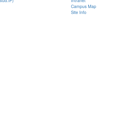
tud.IP)
Intranet
Campus Map
Site Info