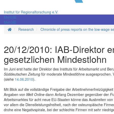
Institut für Regionalforschung e.V.
Menü
Menü
Homepage
Research
Chronicle of press reports on the low-wage s
20/12/2010: IAB-Direktor e
gesetzlichen Mindestlohn
Im Juni erst hatte der Direktor des Instituts für Arbeitsmarkt und B
Süddeutschen Zeitung
für moderate Mindestlöhne ausgesprochen. Vo
(siehe
14.06.2010
).
Mit Blick auf die vollständige Freigabe der Arbeitnehmerfreizügigkei
Angaben von
Welt Online
dann Anfang Dezember gegenüber der
Fr
Arbeitsmarktes für acht neue EU-Staaten könne das Ausbreiten von
vor allem die Dienstleistungsfreiheit, nach der osteuropäische Fir
drohe eine Negativspirale, bei der schlechte Firmen mit sehr nied