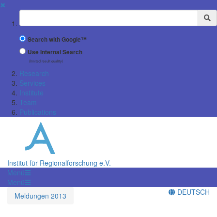
✖
Suchbegriff
Search with Google™
Use Internal Search
(limited result quality)
Research
Services
Institute
Team
Publications
Institut für Regionalforschung e.V.
Menü
Menü
DEUTSCH
Meldungen 2013