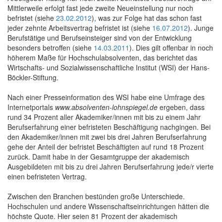
Mittlerweile erfolgt fast jede zweite Neueinstellung nur noch
befristet (siehe
23.02.2012
), was zur Folge hat das schon fast
jeder zehnte Arbeitsvertrag befristet ist (siehe
16.07.2012
). Junge
Berufstätige und Berufseinsteiger sind von der Entwicklung
besonders betroffen (siehe
14.03.2011
). Dies gilt offenbar in noch
höherem Maße für Hochschulabsolventen, das berichtet das
Wirtschafts- und Sozialwissenschaftliche Institut (WSI) der Hans-
Böckler-Stiftung.
Nach einer Presseinformation des WSI habe eine Umfrage des
Internetportals
www.absolventen-lohnspiegel.de
ergeben, dass
rund 34 Prozent aller Akademiker/innen mit bis zu einem Jahr
Berufserfahrung einer befristeten Beschäftigung nachgingen. Bei
den Akademiker/innen mit zwei bis drei Jahren Berufserfahrung
gehe der Anteil der befristet Beschäftigten auf rund 18 Prozent
zurück. Damit habe in der Gesamtgruppe der akademisch
Ausgebildeten mit bis zu drei Jahren Berufserfahrung jede/r vierte
einen befristeten Vertrag.
Zwischen den Branchen bestünden große Unterschiede.
Hochschulen und andere Wissenschaftseinrichtungen hätten die
höchste Quote. Hier seien 81 Prozent der akademisch