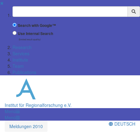
✖
Suchbegriff
Search with Google™
Use Internal Search
(limited result quality)
Research
Services
Institute
Team
Publications
Institut für Regionalforschung e.V.
Menü
Menü
DEUTSCH
Meldungen 2010