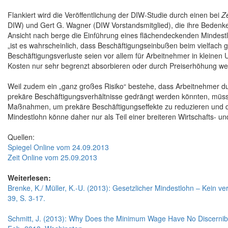
Flankiert wird die Veröffentlichung der DIW-Studie durch einen bei
Ze
DIW) und Gert G. Wagner (DIW Vorstandsmitglied), die ihre Bedenke
Ansicht nach berge die Einführung eines flächendeckenden Mindest
„ist es wahrscheinlich, dass Beschäftigungseinbußen beim vielfach 
Beschäftigungsverluste seien vor allem für Arbeitnehmer in kleine
Kosten nur sehr begrenzt absorbieren oder durch Preiserhöhung we
Weil zudem ein „ganz großes Risiko“ bestehe, dass Arbeitnehmer dur
prekäre Beschäftigungsverhältnisse gedrängt werden könnten, müsse
Maßnahmen, um prekäre Beschäftigungseffekte zu reduzieren und di
Mindestlohn könne daher nur als Teil einer breiteren Wirtschafts- un
Quellen:
Spiegel Online vom 24.09.2013
Zeit Online vom 25.09.2013
Weiterlesen:
Brenke, K./ Müller, K.-U. (2013): Gesetzlicher Mindestlohn – Kein vert
39, S. 3-17.
Schmitt, J. (2013): Why Does the Minimum Wage Have No Discernibl