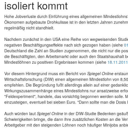
isoliert kommt
Hohe Jobverluste durch Einführung eines allgemeinen Mindestlohn
Ökonomen aufgebaute Drohkulisse ist in den letzten Jahren zunehm
regelmäßig nicht standhielt.
Nachdem zunächst in den USA eine Reihe von wegweisenden Studie
negativen Beschäftigungseffekte nach sich gezogen haben (siehe
0
Deutschland die Zahl an Studien zugenommen, die nicht nur die posi
die Beschäftigten, den Arbeitsmarkt oder auch den Staatshaushalt b
Mindestlöhnen zu positiven Ergebnissen kommen (siehe
18.11.2011
Vor diesem Hintergrund muss ein Bericht von
Spiegel Online
erstaun
Wirtschaftsforschung (DIW) einen allgemeinen Mindestlohn von 8,50
empfehlen. Die Begründung fußt allerdings allein auf einer gedankl
Wirkungszusammenhänge eines Mindestlohns nur ansatzweise erfors
"Feldexperiment", handele, das vorsichtig begonnen werden solle. Ma
einzusteigen, eventuell bei sieben Euro. "Dann sollte man die Dosis
Auch würden laut
Spiegel Online
in der DIW-Studie Bedenken geäußer
Schwierigkeiten bringe, die dann ihre zusätzlichen Kosten an die V
Arbeitgeber mit den steigenden Löhnen noch häufiger Minijobs anbi