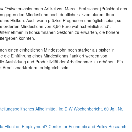
it Online
erschienenen Artikel von Marcel Fratzscher (Präsident des
n gegen den Mindestlohn noch deutlicher akzentuieren. Ihrer
lohns Risiken. Auch wenn präzise Prognosen unmöglich seien, so
geforderten Mindestlohn von 8,50 Euro wahrscheinlich sind“.
n Unternehmen in konsumnahen Sektoren zu erwarten, die höhere
itergeben könnten.
ch einen einheitlichen Mindestlohn noch stärker als bisher in
 die Einführung eines Mindestlohns flankiert werden von
e Ausbildung und Produktivität der Arbeitnehmer zu erhöhen. Ein
d Arbeitsmarktreform erfolgreich sein.
eilungspolitisches Allheilmittel. In: DIW Wochenbericht, 80 Jg., Nr.
e Effect on Employment? Center for Economic and Policy Research,