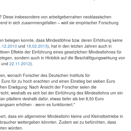
s? Diese insbesondere von arbeitgebernahen neoklassischen
end in sich zusammengefallen – weil sie empirischer Forschung
n belegen konnte, dass Mindestlöhne bzw. deren Erhöhung keine
1.12.2010
und
18.02.2013
), hat in den letzten Jahren auch in
tiven Effekte der Einführung eines gesetzlichen Mindestlohnes für
elegen, sondern auch in Hinblick auf die Beschäftigungswirkung von
und
22.11.2012
).
en, wonach Forscher des Deutschen Instituts für
 Euro für zu hoch erachten und einen Einstieg bei sieben Euro
ichen Erwägung: Nach Ansicht der Forscher seien die
cht, weshalb es sich bei der Einführung des Mindestlohns um ein
n plädiere deshalb dafür, etwas tiefer als bei 8,50 Euro
 langsam erhöhen - wenn es funktioniert."
t, dass ein allgemeiner Mindestlohn kleine und Kleinstbetriebe in
erbraucher weitergeben könnten. Zudem sei zu befürchten, dass
eten würden.