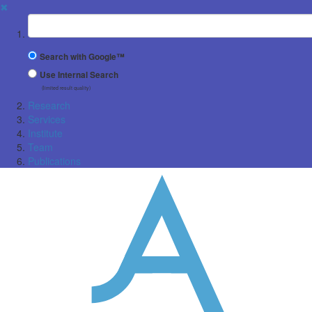
✖
Suchbegriff
Search with Google™
Use Internal Search
(limited result quality)
Research
Services
Institute
Team
Publications