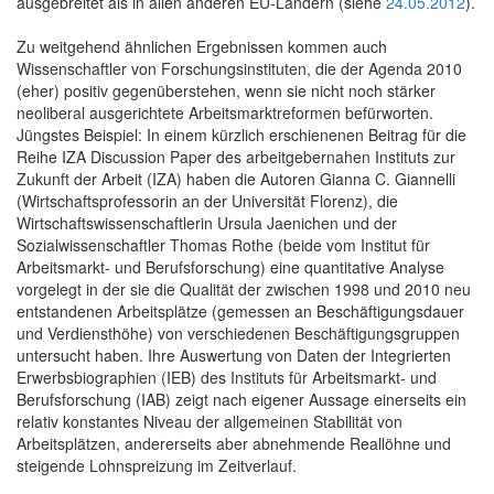
ausgebreitet als in allen anderen EU-Ländern (siehe
24.05.2012
).
Zu weitgehend ähnlichen Ergebnissen kommen auch
Wissenschaftler von Forschungsinstituten, die der Agenda 2010
(eher) positiv gegenüberstehen, wenn sie nicht noch stärker
neoliberal ausgerichtete Arbeitsmarktreformen befürworten.
Jüngstes Beispiel: In einem kürzlich erschienenen Beitrag für die
Reihe IZA Discussion Paper des arbeitgebernahen Instituts zur
Zukunft der Arbeit (IZA) haben die Autoren Gianna C. Giannelli
(Wirtschaftsprofessorin an der Universität Florenz), die
Wirtschaftswissenschaftlerin Ursula Jaenichen und der
Sozialwissenschaftler Thomas Rothe (beide vom Institut für
Arbeitsmarkt- und Berufsforschung) eine quantitative Analyse
vorgelegt in der sie die Qualität der zwischen 1998 und 2010 neu
entstandenen Arbeitsplätze (gemessen an Beschäftigungsdauer
und Verdiensthöhe) von verschiedenen Beschäftigungsgruppen
untersucht haben. Ihre Auswertung von Daten der Integrierten
Erwerbsbiographien (IEB) des Instituts für Arbeitsmarkt- und
Berufsforschung (IAB) zeigt nach eigener Aussage einerseits ein
relativ konstantes Niveau der allgemeinen Stabilität von
Arbeitsplätzen, andererseits aber abnehmende Reallöhne und
steigende Lohnspreizung im Zeitverlauf.