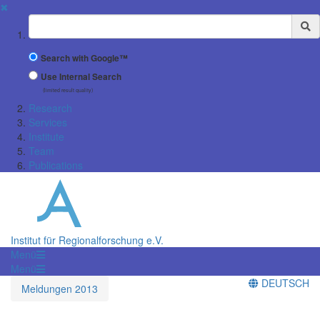
✖
Suchbegriff
Search with Google™
Use Internal Search
(limited result quality)
Research
Services
Institute
Team
Publications
Institut für Regionalforschung e.V.
Menü
Menü
DEUTSCH
Meldungen 2013