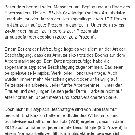
Besonders bedroht seien Menschen am Beginn und am Ende des
Erwerbsalters. Bei den 55- bis 64-Jährigen sei das Armutsrisiko
innerhalb von vier Jahren deutlich angestiegen: von 17,7 Prozent
im Jahr 2007 auf 20,5 Prozent im Jahr 2011. Unter den 18- bis
24-Jährigen hätten 2011 bereits 20,7 Prozent als
armutsgefährdet gegolten (2007: 20,2 Prozent).
Einem Bericht der
Welt
zufolge liege es vor allem an der Art der
Beschäftigung, dass das Armutsrisiko trotz des Booms auf dem
Arbeitsmarkt steige. Dem Datenreport zufolge habe die
sogenannte atypische Beschäftigung zugenommen. Das seien
beispielsweise Minijobs, Werk- oder Honorarverträge. Auch
würden immer mehr Menschen gewollt oder unfreiwillig auf
Teilzeitstellen arbeiten. Jeder fünfte Arbeitnehmer – unter den
Frauen und den jungen Leuten jeder Dritte – arbeite nicht auf
einer normalen, unbefristeten und sozialversicherten Stelle.
Doch nicht nur atypisch Beschäftigte sind von Arbeitsarmut
bedroht. Erst kürzlich hatte eine Studie des Wirtschafts- und
Sozialwissenschaftlichen Instituts (WSI) ergeben, dass im Jahr
2012 auch annähernd jeder zehnte Beschäftigte (9,5 Prozent) in
einem Normalarbeitsverhältnis armutsgefährdet gewesen ist