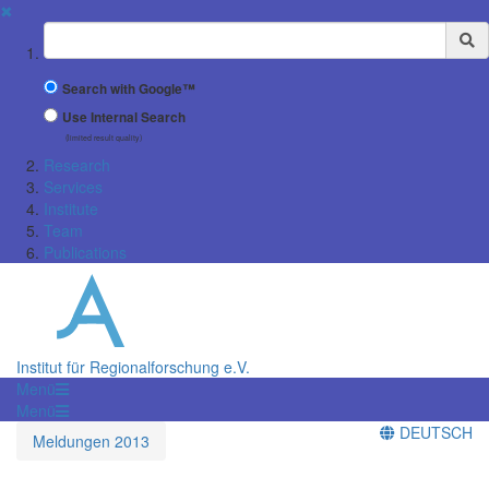
✖
Suchbegriff
Search with Google™
Use Internal Search
(limited result quality)
Research
Services
Institute
Team
Publications
Institut für Regionalforschung e.V.
Menü
Menü
DEUTSCH
Meldungen 2013