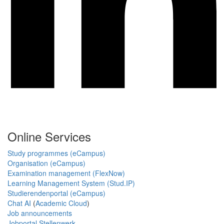
Online Services
Study programmes (eCampus)
Organisation (eCampus)
Examination management (FlexNow)
Learning Management System (Stud.IP)
Studierendenportal (eCampus)
Chat AI
(
Academic Cloud
)
Job announcements
Jobportal Stellenwerk