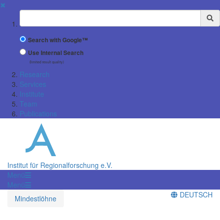
✖
Suchbegriff
Search with Google™
Use Internal Search
(limited result quality)
Research
Services
Institute
Team
Publications
Institut für Regionalforschung e.V.
Menü
Menü
DEUTSCH
Mindestlöhne