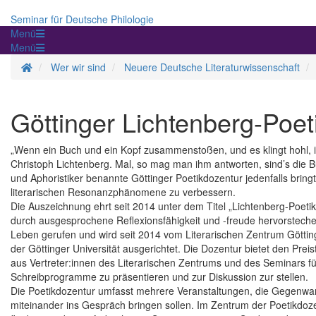
Seminar für Deutsche Philologie
Menü
Menü
Homepage
Wer wir sind
Neuere Deutsche Literaturwissenschaft
Göttinger Lichtenberg-Poet
„Wenn ein Buch und ein Kopf zusammenstoßen, und es klingt hohl, is
Christoph Lichtenberg. Mal, so mag man ihm antworten, sind’s die 
und Aphoristiker benannte Göttinger Poetikdozentur jedenfalls brin
literarischen Resonanzphänomene zu verbessern.
Die Auszeichnung ehrt seit 2014 unter dem Titel „Lichtenberg-Poet
durch ausgesprochene Reflexionsfähigkeit und -freude hervorstech
Leben gerufen und wird seit 2014 vom Literarischen Zentrum Göttin
der Göttinger Universität ausgerichtet. Die Dozentur bietet den Pre
aus Vertreter:innen des Literarischen Zentrums und des Seminars fü
Schreibprogramme zu präsentieren und zur Diskussion zur stellen.
Die Poetikdozentur umfasst mehrere Veranstaltungen, die Gegenwarts
miteinander ins Gespräch bringen sollen. Im Zentrum der Poetikdoz