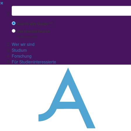
✖
Suchbegriff
Search with Google™
Use Internal Search
(limited result quality)
Wer wir sind
Studium
Forschung
Für Studieninteressierte