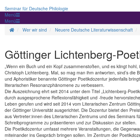
Seminar für Deutsche Philologie
Menü
Menü
Startseite
Wer wir sind
Neuere Deutsche Literaturwissenschaft
Göttinger Lichtenberg-Poet
„Wenn ein Buch und ein Kopf zusammenstoßen, und es klingt hohl, is
Christoph Lichtenberg. Mal, so mag man ihm antworten, sind’s die 
und Aphoristiker benannte Göttinger Poetikdozentur jedenfalls brin
literarischen Resonanzphänomene zu verbessern.
Die Auszeichnung ehrt seit 2014 unter dem Titel „Lichtenberg-Poet
durch ausgesprochene Reflexionsfähigkeit und -freude hervorstech
Leben gerufen und wird seit 2014 vom Literarischen Zentrum Göttin
der Göttinger Universität ausgerichtet. Die Dozentur bietet den Pre
aus Vertreter:innen des Literarischen Zentrums und des Seminars fü
Schreibprogramme zu präsentieren und zur Diskussion zur stellen.
Die Poetikdozentur umfasst mehrere Veranstaltungen, die Gegenwarts
miteinander ins Gespräch bringen sollen. Im Zentrum der Poetikdoz