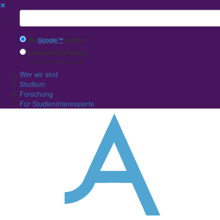
✖
Suchbegriff
Mit
Google™
suchen
Interne Suche nutzen
(eingeschränkte Ergebnisqualität)
Wer wir sind
Studium
Forschung
Für Studieninteressierte