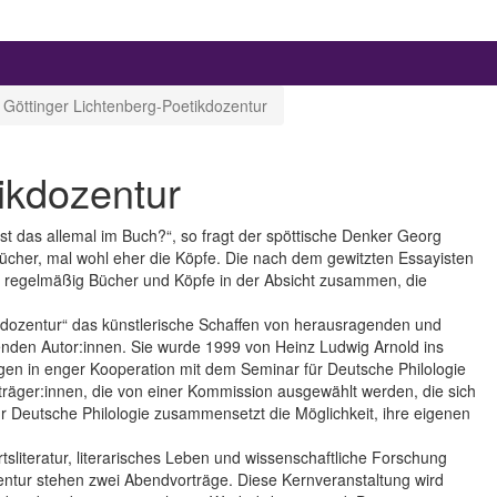
Göttinger Lichtenberg-Poetikdozentur
ikdozentur
t das allemal im Buch?“, so fragt der spöttische Denker Georg
Bücher, mal wohl eher die Köpfe. Die nach dem gewitzten Essayisten
gt regelmäßig Bücher und Köpfe in der Absicht zusammen, die
ikdozentur“ das künstlerische Schaffen von herausragenden und
enden Autor:innen. Sie wurde 1999 von Heinz Ludwig Arnold ins
gen in enger Kooperation mit dem Seminar für Deutsche Philologie
isträger:innen, die von einer Kommission ausgewählt werden, die sich
r Deutsche Philologie zusammensetzt die Möglichkeit, ihre eigenen
literatur, literarisches Leben und wissenschaftliche Forschung
entur stehen zwei Abendvorträge. Diese Kernveranstaltung wird