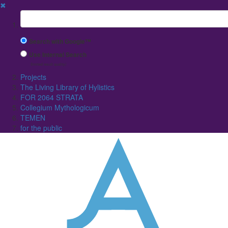
✖
Suchbegriff
Search with Google™
Use Internal Search
(limited result quality)
Projects
The Living Library of Hylistics
FOR 2064 STRATA
Collegium Mythologicum
TEMEN
for the public