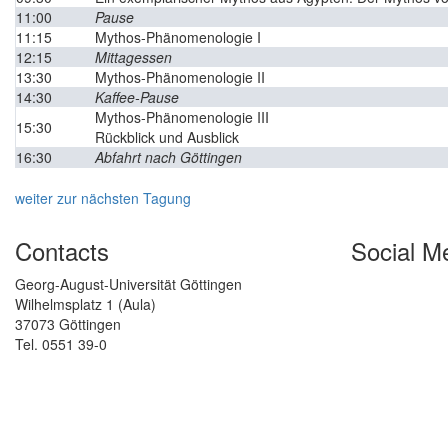
11:00
Pause
11:15
Mythos-Phänomenologie I
12:15
Mittagessen
13:30
Mythos-Phänomenologie II
14:30
Kaffee-Pause
Mythos-Phänomenologie III
15:30
Rückblick und Ausblick
16:30
Abfahrt nach Göttingen
weiter zur nächsten Tagung
Contacts
Social M
Georg-August-Universität Göttingen
Wilhelmsplatz 1 (Aula)
37073 Göttingen
Tel. 0551 39-0