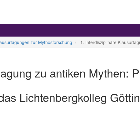
 Klausurtagungen zur Mythosforschung
1. Interdisziplinäre Klausurt
urtagung zu antiken Mythen:
h das Lichtenbergkolleg Götti