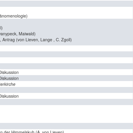
hänomenologie)
l)
wanypeck, Maiwald)
 Antrag (von Lieven, Lange , C. Zgoll)
iskussion
iskussion
terkirche
iskussion
n der Himmelskuh (A. von Lieven)