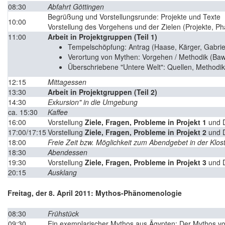
08:30
Abfahrt Göttingen
Begrüßung und Vorstellungsrunde: Projekte und Texte
10:00
Vorstellung des Vorgehens und der Zielen (Projekte, P
11:00
Arbeit in Projektgruppen (Teil 1)
Tempelschöpfung: Antrag (Haase, Kärger, Gabrie
Verortung von Mythen: Vorgehen / Methodik (Ba
Überschriebene "Untere Welt": Quellen, Methodik,
12:15
Mittagessen
13:30
Arbeit in Projektgruppen (Teil 2)
14:30
Exkursion" in die Umgebung
ca. 15:30
Kaffee
16:00
Vorstellung
Ziele, Fragen, Probleme in Projekt 1
und D
17:00/17:15
Vorstellung
Ziele, Fragen, Probleme in Projekt 2
und D
18:00
Freie Zeit bzw. Möglichkeit zum Abendgebet in der Klos
18:30
Abendessen
19:30
Vorstellung
Ziele, Fragen, Probleme in Projekt 3
und D
20:15
Ausklang
Freitag, der 8. April 2011: Mythos-Phänomenologie
08:30
Frühstück
09:30
Ein exemplarischer Mythos aus Ägypten: Der Mythos vo